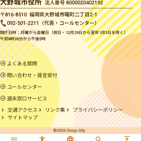
大野城市役所
法人番号 8000020402192
〒816-8510 福岡県大野城市曙町二丁目2-1
092-501-2211（代表・コールセンター）
開庁日時：月曜から金曜日（祝日・12月29日から翌年1月3日を除く）
午前8時30分から午後5時
よくある質問
問い合わせ・提言受付
コールセンター
週末窓口サービス
交通アクセス
リンク集
プライバシーポリシー
サイトマップ
©2026 Onojo City
menu
accessibility_new
language
search
vertical_align_top