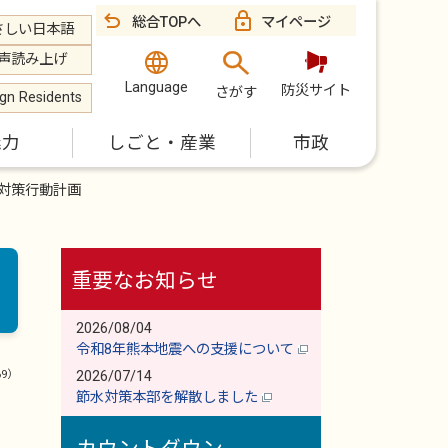
総合TOPへ
マイページ
さしい日本語
声読み上げ
Language
防災サイト
さがす
ign Residents
魅力
しごと・産業
市政
対策行動計画
重要なお知らせ
2026/08/04
令和8年熊本地震への支援について
69）
2026/07/14
節水対策本部を解散しました