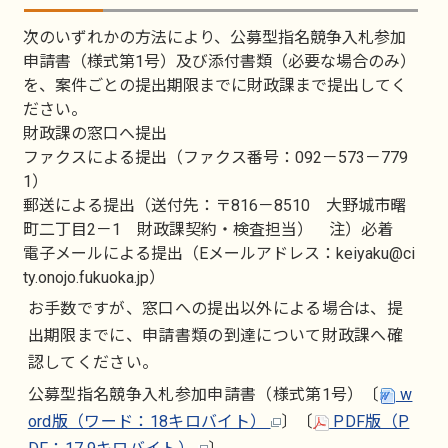
次のいずれかの方法により、公募型指名競争入札参加
申請書（様式第1号）及び添付書類（必要な場合のみ）
を、案件ごとの提出期限までに財政課まで提出してく
ださい。
財政課の窓口へ提出
ファクスによる提出（ファクス番号：092－573－779
1）
郵送による提出（送付先：〒816－8510 大野城市曙
町二丁目2－1 財政課契約・検査担当） 注）必着
電子メールによる提出（Eメールアドレス：keiyaku@ci
ty.onojo.fukuoka.jp）
お手数ですが、窓口への提出以外による場合は、提
出期限までに、申請書類の到達について財政課へ確
認してください。
公募型指名競争入札参加申請書（様式第1号）〔
w
ord版（ワード：18キロバイト）
〕〔
PDF版（P