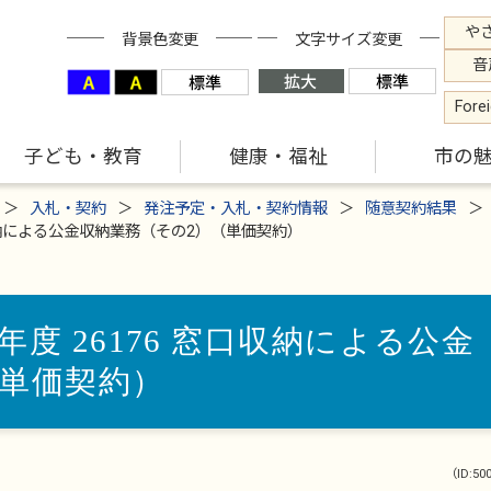
や
背景色変更
文字サイズ変更
音
Fore
子ども・教育
健康・福祉
市の
入札・契約
発注予定・入札・契約情報
随意契約結果
収納による公金収納業務（その2）（単価契約）
度 26176 窓口収納による公金
（単価契約）
（ID:50