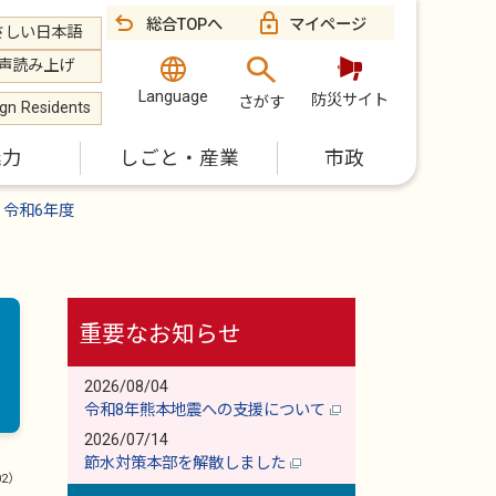
総合TOPへ
マイページ
さしい日本語
声読み上げ
Language
防災サイト
さがす
ign Residents
魅力
しごと・産業
市政
令和6年度
重要なお知らせ
2026/08/04
令和8年熊本地震への支援について
2026/07/14
節水対策本部を解散しました
02）