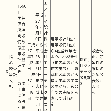
エ
1560
ス
1
平成
テ
筒井
27
ィ
保育
年7
設
所照
月1
計
明設
0日
株
建築設計1位・
備改
平成
から
式
建築設備1位か
修工
27
平成
会
ら4位登録業者
談合防
事設
指
年7
28
社
より、地域要件
止、競
計監
株式会
名
月2
年2
エ
（市内本店から
争性の
理業
社クオ
競
委
日
月1
コ
市内施設）、筑
確保の
3
務
テック
争
託
平成
9日
ー
紫地区本店から
ため公
928,00
入
27
まで
テ
福岡市本店業者
表致し
改修
0
札
年7
大野
ッ
の中から、官公
ませ
工事
月9
城市
ク
庁での実績を考
ん。
に係
日
筒井
株
慮して9社選
る設
5丁
式
定。
計業
目1
会