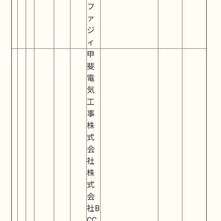
フ
ァ
ジ
ィ
甲
斐
電
気
工
事
株
式
会
社
株
式
会
社B
CC