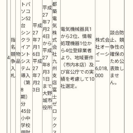
トパ
都
平成
ソコ
築
27
ン52
電
年7
台
平成
気
月2
電気機械器具1
シン
27
株
談合防
4日
から2位、情報
指
クラ
年7
式
株式会
止、競
から
処理機器1位か
名
イア
月1
会
社オー
争性の
平成
ら4位登録業者
競
物
ント
6日
社
イーシ
確保の
4
27
より、地域要件
争
品
シス
平成
九
ー
ため公
年8
（市内本店）及
入
テム
27
州
6,018,
表致し
月3
び官公庁での実
札
導入
年7
支
000
ませ
1日
績を考慮して10
（第
月2
店
ん。
まで
社選定。
8
3日
富
大野
期）
士
城市
分
ゼ
役所
45台
ロ
小中
ッ
学校
ク
用財
ス