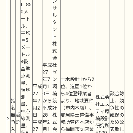
ン
L=85
サ
0メ
ル
ート
タ
ル、
ン
平均
ト
幅5
株
メー
式
トル
会
4級
平成
社
基準
27
ゼ
点測
年7
ン
土木設計1から2
量、
平成
月1
環
位、造園1位か
現地
27
0日
境
ら4位登録業者
談合防
測
株式会
指
年7
から
設
より、地域要件
止、競
量、
社エス
名
月2
平成
計
（市内本店）、
争性の
中心
ティ環
競
委
日
28
株
那珂県土整備事
確保の
2
線測
境設計
争
託
平成
年2
式
務所管内本店か
ため公
量、
研究所
入
27
月1
会
ら福岡市支店業
表致し
仮B
5,000,