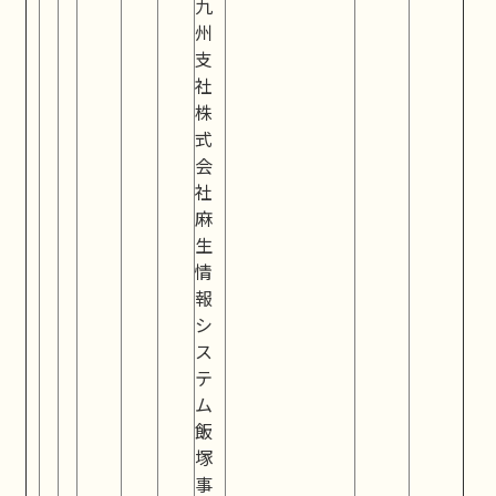
九
州
支
社
株
式
会
社
麻
生
情
報
シ
ス
テ
ム
飯
塚
事