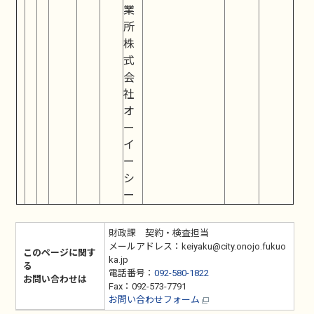
業
所
株
式
会
社
オ
ー
イ
ー
シ
ー
財政課 契約・検査担当
メールアドレス：keiyaku@city.onojo.fukuo
このページに関す
ka.jp
る
電話番号：
092-580-1822
お問い合わせは
Fax：092-573-7791
お問い合わせフォーム