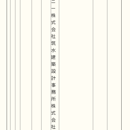
ニ
ー
株
式
会
社
筑
水
建
築
設
計
事
務
所
株
式
会
社