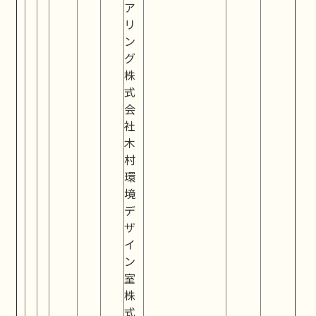
ア
リ
ン
グ
株
式
会
社
木
村
環
境
デ
ザ
イ
ン
室
株
式