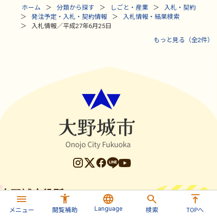
ホーム
分類から探す
しごと・産業
入札・契約
発注予定・入札・契約情報
入札情報・結果検索
入札情報／平成27年6月25日
もっと見る（全2件）
大野城市役所
法人番号 8000020402192
menu
accessibility_new
language
search
vertical_align_top
Language
メニュー
閲覧補助
検索
TOPへ
〒816-8510 福岡県大野城市曙町二丁目2-1