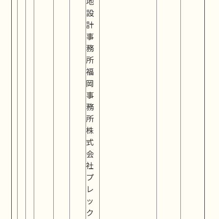
地
設
計
事
務
所
福
岡
事
務
所
株
式
会
社
プ
レ
ッ
ク