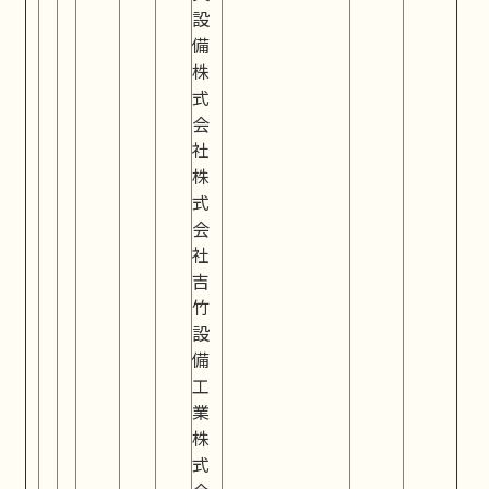
設
備
株
式
会
社
株
式
会
社
吉
竹
設
備
工
業
株
式