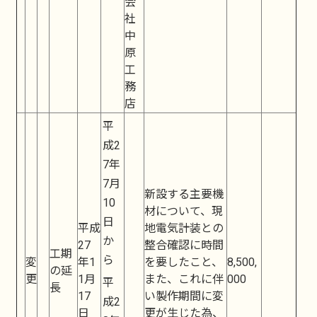
会
社
中
原
工
務
店
平
成2
7年
7月
新設する主要機
10
材について、現
日
平成
地電気計装との
か
27
整合確認に時間
工期
ら
変
年1
を要したこと、
8,500,
の延
更
1月
また、これに伴
000
平
長
17
い製作期間に変
成2
日
更が生じた為、