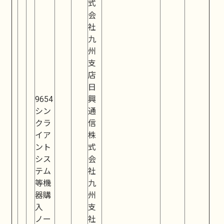
式
会
社
九
州
支
店
日
9654
興
シン
通
クラ
信
イア
株
ント
式
シス
会
テム
社
等機
九
器購
州
入
支
ノー
社