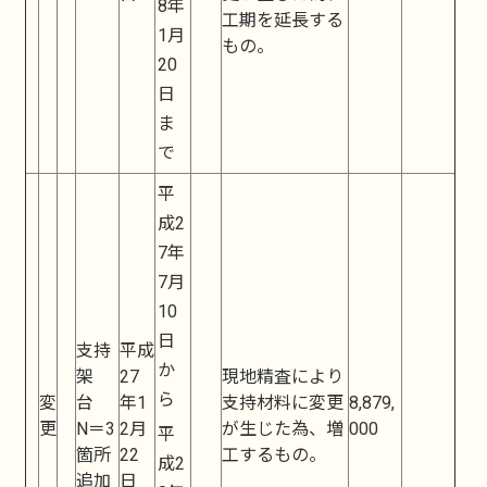
8年
工期を延長する
1月
もの。
20
日
ま
で
平
成2
7年
7月
10
日
支持
平成
か
架
27
現地精査により
ら
変
台
年1
支持材料に変更
8,879,
更
N＝3
2月
が生じた為、増
000
平
箇所
22
工するもの。
成2
追加
日