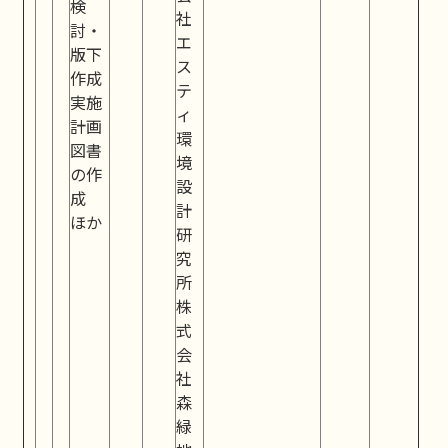
検
社
討・
エ
版下
ス
作成
テ
実施
ィ
計画
環
図書
境
の作
設
成
計
ほか
研
究
所
株
式
会
社
森
緑