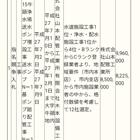
式
15牛
会
頸浄
平成
社
水場
27
山
送水
水道施設工事1
年7
本
ポン
平成
位・浄水・配水
月1
配
プ増
27
施設工事1位か
0日
管
指
設工
年7
ら4位・Bランク
株式会
から
工
9,960,
名
事
月2
からCランク登
社山本
平成
業
000
競
工
送水
日
録業者より、地
配管工
1
27
所
争
事
ポン
平成
域要件（市内本
業所
年1
有
8,225,
入
プ
27
店）、市内支店
8,500,
2月
限
000
札
N＝1
年7
から市内施設業
000
1日
会
基
月9
者の中から、格
まで
社
ポン
日
付数値を考慮し
大字
木
プ廻
て12社選定。
牛頸
本
り配
地内
設
管工
備
事
工
N＝1