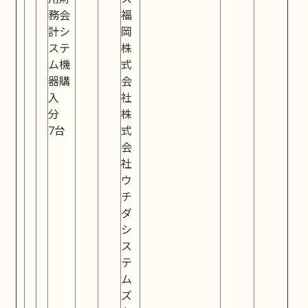
務会
福
計シ
岡
ステ
株
ム機
式
器購
会
入
社
分
株
7台
式
会
社
ウ
チ
ダ
シ
ス
テ
ム
ズ