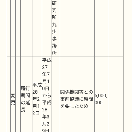
研
究
所
九
州
事
務
所
平成
27
年7
月1
平成
履行
0日
28
関係機関等との
変
期間
から
5,000,
年2
事前協議に時間
更
の延
平成
000
月1
を要したため。
長
28
2日
年3
月2
9日