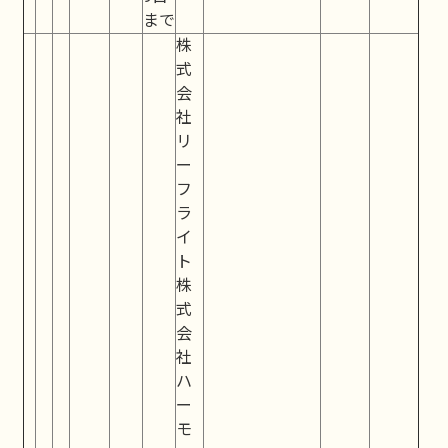
まで
株
式
会
社
リ
ー
フ
ラ
イ
ト
株
式
会
社
ハ
ー
モ