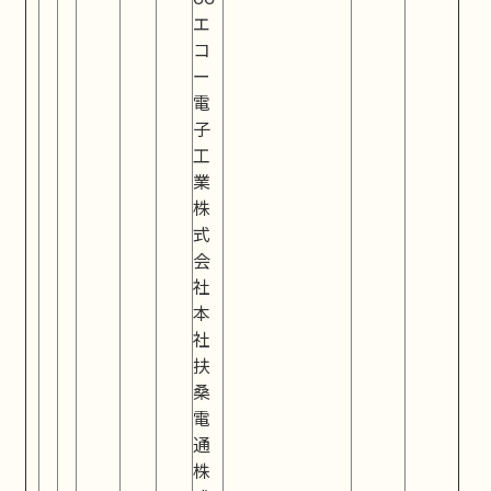
エ
コ
ー
電
子
工
業
株
式
会
社
本
社
扶
桑
電
通
株