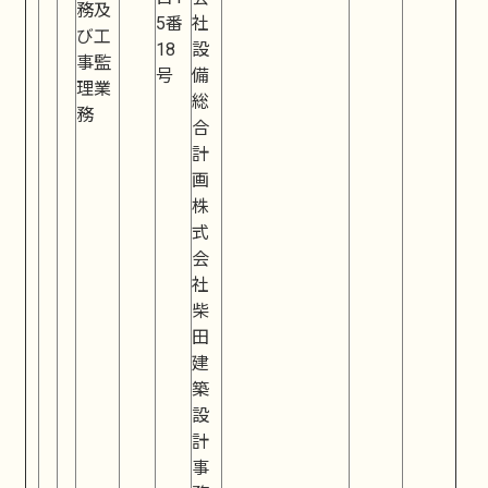
務及
5番
社
び工
18
設
事監
号
備
理業
総
務
合
計
画
株
式
会
社
柴
田
建
築
設
計
事