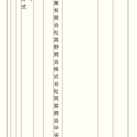
業
式
有
限
会
社
高
野
商
会
株
式
会
社
筑
紫
商
会
中
央