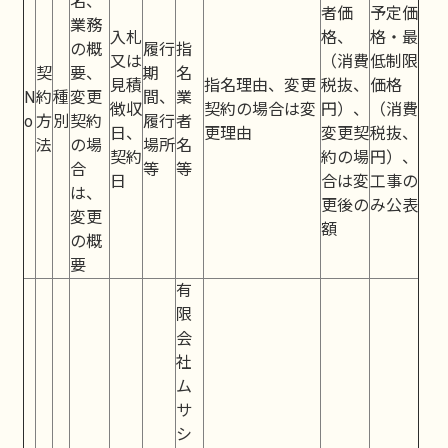
名、
者価
予定価
業務
入札
格、
格・最
の概
履行
指
又は
（消費
低制限
契
要、
期
名
見積
指名理由、変更
税抜、
価格
N
約
種
変更
間、
業
徴収
契約の場合は変
円）、
（消費
o
方
別
契約
履行
者
日、
更理由
変更契
税抜、
法
の場
場所
名
契約
約の場
円）、
合
等
等
日
合は変
工事の
は、
更後の
み公表
変更
額
の概
要
有
限
会
社
ム
サ
シ