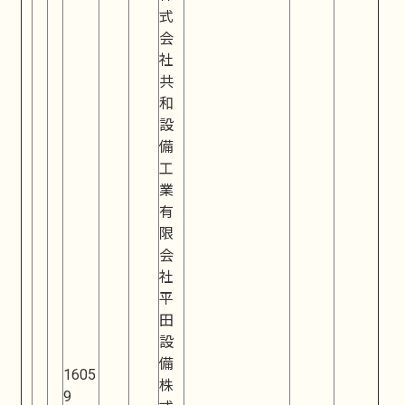
式
会
社
共
和
設
備
工
業
有
限
会
社
平
田
設
備
1605
株
9