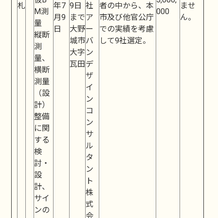
札
年7
9日
社
者の中から、本
ませ
M測
000
月9
まで
ア
市及び他官公庁
ん。
量
日
大野
ー
での実績を考慮
縦断
城市
バ
して9社選定。
測
大字
ン
量、
瓦田
デ
横断
ザ
測量
イ
（設
ン
計）
コ
整備
ン
に関
サ
する
ル
検
タ
討・
ン
設
ト
計、
株
サイ
式
ンの
会