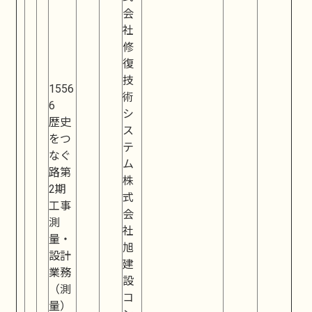
会
社
修
復
技
1556
術
6
シ
歴史
ス
をつ
テ
なぐ
ム
路第
株
2期
式
工事
会
測
社
量・
旭
設計
建
業務
設
（測
コ
量）