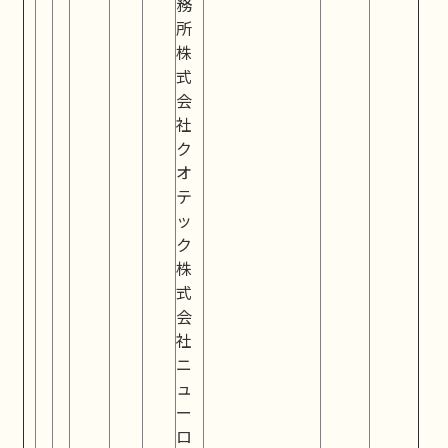
務
所
株
式
会
社
ク
オ
テ
ッ
ク
株
式
会
社
ニ
ュ
ー
ロ