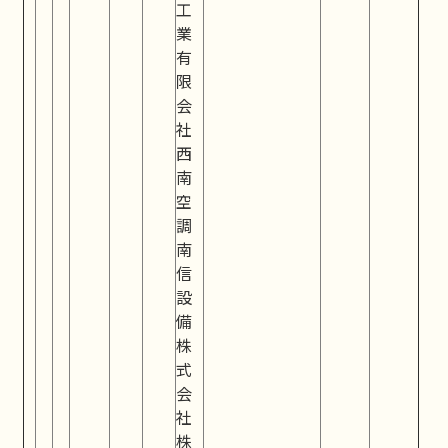
工
業
有
限
会
社
西
南
空
調
南
信
設
備
株
式
会
社
株