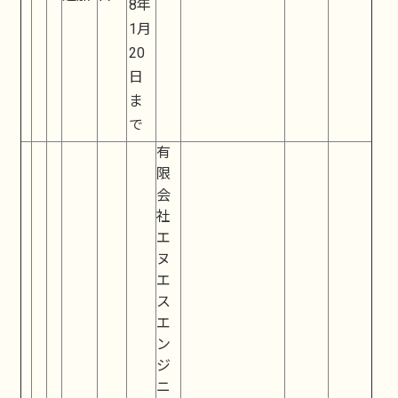
8年
1月
20
日
ま
で
有
限
会
社
エ
ヌ
エ
ス
エ
ン
ジ
ニ