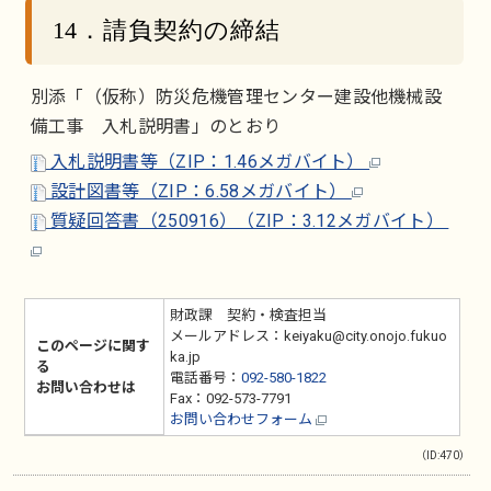
14．請負契約の締結
別添「（仮称）防災危機管理センター建設他機械設
備工事 入札説明書」のとおり
入札説明書等（ZIP：1.46メガバイト）
設計図書等（ZIP：6.58メガバイト）
質疑回答書（250916）（ZIP：3.12メガバイト）
財政課 契約・検査担当
メールアドレス：keiyaku@city.onojo.fukuo
このページに関す
ka.jp
る
電話番号：
092-580-1822
お問い合わせは
Fax：092-573-7791
お問い合わせフォーム
（ID:470）