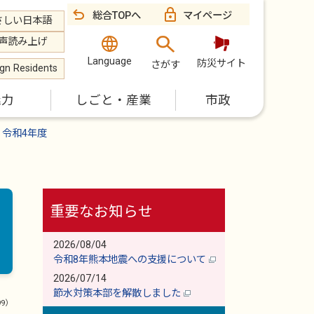
総合TOPへ
マイページ
さしい日本語
声読み上げ
Language
防災サイト
さがす
ign Residents
魅力
しごと・産業
市政
令和4年度
重要なお知らせ
2026/08/04
令和8年熊本地震への支援について
2026/07/14
節水対策本部を解散しました
99）