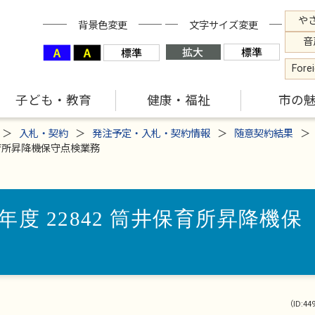
や
背景色変更
文字サイズ変更
音
Fore
子ども・教育
健康・福祉
市の
入札・契約
発注予定・入札・契約情報
随意契約結果
保育所昇降機保守点検業務
度 22842 筒井保育所昇降機保
（ID:44