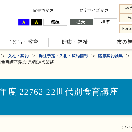
や
背景色変更
文字サイズ変更
音
Fore
子ども・教育
健康・福祉
市の
入札・契約
発注予定・入札・契約情報
随意契約結果
代別食育講座(乳幼児期)運営業務
度 22762 22世代別食育講座
（ID:44