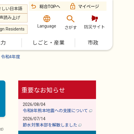
総合TOPへ
マイページ
さしい日本語
声読み上げ
Language
防災サイト
さがす
ign Residents
魅力
しごと・産業
市政
令和4年度
重要なお知らせ
2026/08/04
令和8年熊本地震への支援について
2026/07/14
節水対策本部を解散しました
92）