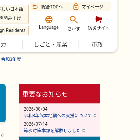
総合TOPへ
マイページ
さしい日本語
声読み上げ
Language
防災サイト
さがす
ign Residents
魅力
しごと・産業
市政
令和3年度
重要なお知らせ
2026/08/04
令和8年熊本地震への支援について
2026/07/14
節水対策本部を解散しました
27）