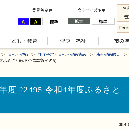
や
背景色変更
文字サイズ変更
音
Fore
子ども・教育
健康・福祉
市の
入札・契約
発注予定・入札・契約情報
随意契約結果
年度ふるさと納税推進業務(その5)
度 22495 令和4年度ふるさと
（ID:44