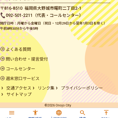
〒816-8510 福岡県大野城市曙町二丁目2-1
092-501-2211（代表・コールセンター）
開庁日時：月曜から金曜日（祝日・12月29日から翌年1月3日を除く）
午前8時30分から午後5時
よくある質問
問い合わせ・提言受付
コールセンター
週末窓口サービス
交通アクセス
リンク集
プライバシーポリシー
サイトマップ
©2026 Onojo City
menu
accessibility_new
language
search
vertical_align_top
Language