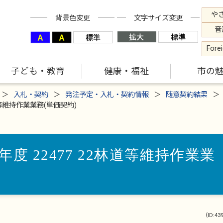
や
背景色変更
文字サイズ変更
音
Fore
子ども・教育
健康・福祉
市の
入札・契約
発注予定・入札・契約情報
随意契約結果
道等維持作業業務(単価契約)
度 22477 22林道等維持作業業
（ID:43