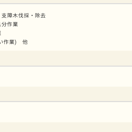
、支障木伐採・除去
処分作業
業
い作業) 他