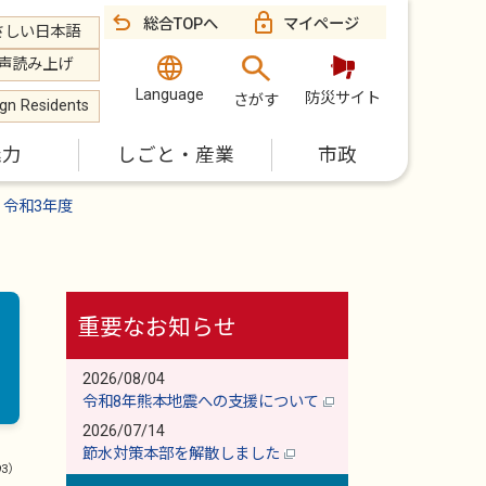
総合TOPへ
マイページ
さしい日本語
声読み上げ
Language
防災サイト
さがす
ign Residents
魅力
しごと・産業
市政
令和3年度
重要なお知らせ
2026/08/04
令和8年熊本地震への支援について
2026/07/14
節水対策本部を解散しました
93）