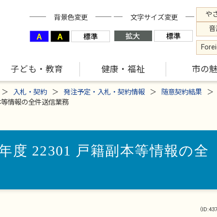
や
背景色変更
文字サイズ変更
音
Fore
子ども・教育
健康・福祉
市の
入札・契約
発注予定・入札・契約情報
随意契約結果
副本等情報の全件送信業務
度 22301 戸籍副本等情報の全
（ID:43