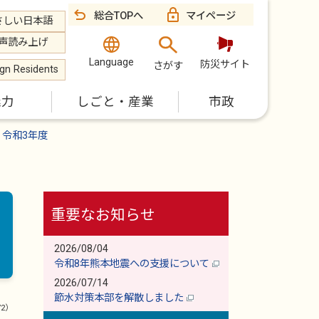
総合TOPへ
マイページ
さしい日本語
声読み上げ
Language
防災サイト
さがす
ign Residents
魅力
しごと・産業
市政
令和3年度
重要なお知らせ
2026/08/04
令和8年熊本地震への支援について
2026/07/14
節水対策本部を解散しました
72）