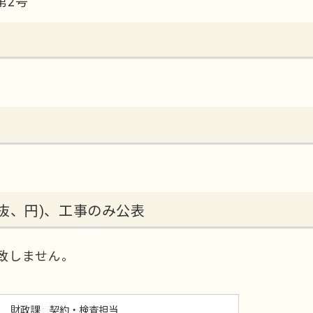
第2号
抜、円)、工事のみ公表
致しません。
財政課 契約・検査担当