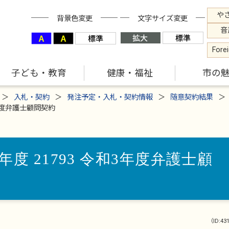
や
背景色変更
文字サイズ変更
音
Fore
子ども・教育
健康・福祉
市の
入札・契約
発注予定・入札・契約情報
随意契約結果
年度弁護士顧問契約
度 21793 令和3年度弁護士顧
（ID:43