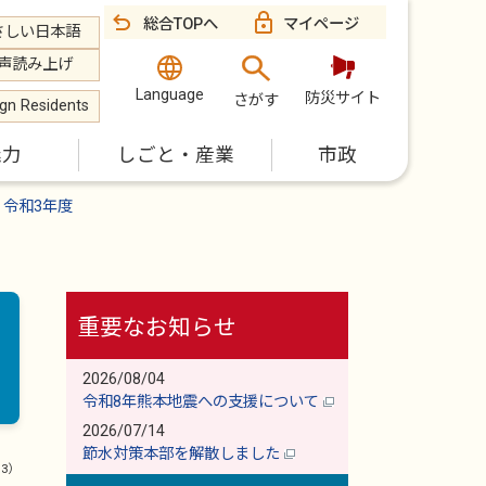
総合TOPへ
マイページ
さしい日本語
声読み上げ
Language
防災サイト
さがす
ign Residents
魅力
しごと・産業
市政
令和3年度
重要なお知らせ
2026/08/04
令和8年熊本地震への支援について
2026/07/14
節水対策本部を解散しました
13）