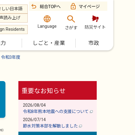
総合TOPへ
マイページ
さしい日本語
声読み上げ
Language
防災サイト
さがす
ign Residents
魅力
しごと・産業
市政
令和3年度
重要なお知らせ
2026/08/04
令和8年熊本地震への支援について
2026/07/14
節水対策本部を解散しました
09）