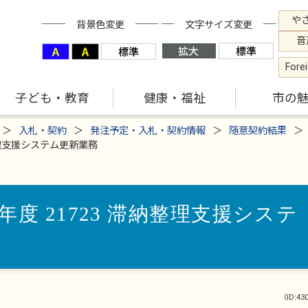
や
背景色変更
文字サイズ変更
音
Fore
子ども・教育
健康・福祉
市の
入札・契約
発注予定・入札・契約情報
随意契約結果
整理支援システム更新業務
度 21723 滞納整理支援システ
（ID:43