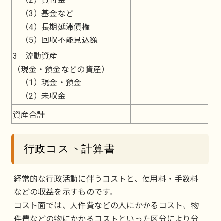
（2）貸付金
（3）基金など
（4）長期延滞債権
（5）回収不能見込額
3 流動資産
（現金・預金などの資産）
（1）現金・預金
（2）未収金
資産合計
15
行政コスト計算書
経常的な行政活動に伴うコストと、使用料・手数料
などの収益を示すものです。
コスト面では、人件費などの人にかかるコスト、物
件費などの物にかかるコストといった区分により分