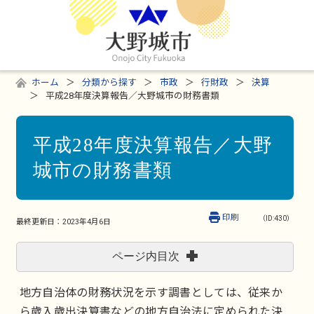
ホーム
分類から探す
市政
行財政
決算
平成28年度決算報告／大野城市の財務書類
平成28年度決算報告／大野
城市の財務書類
印刷
（ID:430）
最終更新日：
2023年4月6日
ページ内目次
地方自治体の財務状況を示す調書としては、従来か
ら歳入歳出決算書などの地方自治法に定められた決