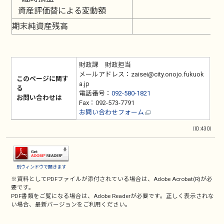
資産評価替による変動額
期末純資産残高
財政課 財政担当
メールアドレス：zaisei@city.onojo.fukuok
このページに関す
a.jp
る
電話番号：
092-580-1821
お問い合わせは
Fax：092-573-7791
お問い合わせフォーム
（ID:430）
別ウィンドウで開きます
※資料としてPDFファイルが添付されている場合は、
Adobe Acrobat(R)
が必
要です。
PDF書類をご覧になる場合は、
Adobe Reader
が必要です。正しく表示されな
い場合、最新バージョンをご利用ください。