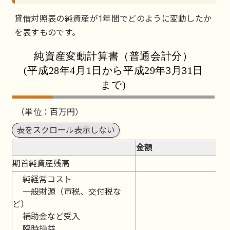
貸借対照表の純資産が1年間でどのように変動したか
を表すものです。
純資産変動計算書（普通会計分）
(平成28年4月1日から平成29年3月31日
まで)
（単位：百万円）
表をスクロール表示しない
金額
期首純資産残高
12
純経常コスト
一般財源（市税、交付税な
ど）
補助金など受入
臨時損益