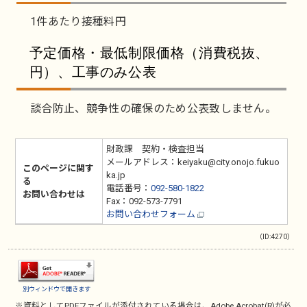
1件あたり接種料円
予定価格・最低制限価格（消費税抜、
円）、工事のみ公表
談合防止、競争性の確保のため公表致しません。
財政課 契約・検査担当
メールアドレス：keiyaku@city.onojo.fukuo
このページに関す
ka.jp
る
電話番号：
092-580-1822
お問い合わせは
Fax：092-573-7791
お問い合わせフォーム
（ID:4270）
別ウィンドウで開きます
※資料としてPDFファイルが添付されている場合は、
Adobe Acrobat(R)
が必