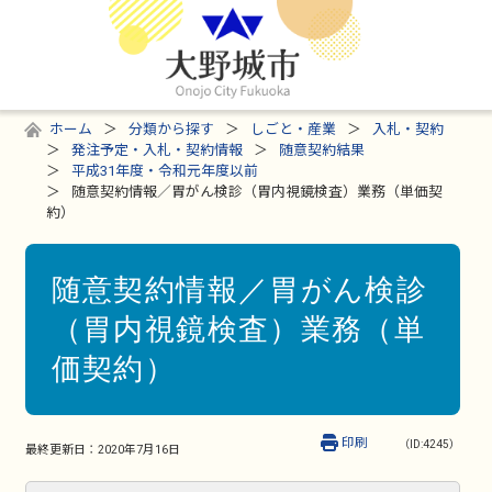
ホーム
分類から探す
しごと・産業
入札・契約
発注予定・入札・契約情報
随意契約結果
平成31年度・令和元年度以前
随意契約情報／胃がん検診（胃内視鏡検査）業務（単価契
約）
随意契約情報／胃がん検診
（胃内視鏡検査）業務（単
価契約）
印刷
（ID:4245）
最終更新日：
2020年7月16日