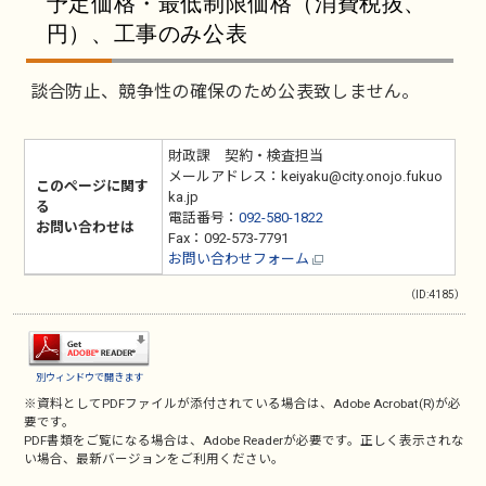
予定価格・最低制限価格（消費税抜、
円）、工事のみ公表
談合防止、競争性の確保のため公表致しません。
財政課 契約・検査担当
メールアドレス：keiyaku@city.onojo.fukuo
このページに関す
ka.jp
る
電話番号：
092-580-1822
お問い合わせは
Fax：092-573-7791
お問い合わせフォーム
（ID:4185）
別ウィンドウで開きます
※資料としてPDFファイルが添付されている場合は、
Adobe Acrobat(R)
が必
要です。
PDF書類をご覧になる場合は、
Adobe Reader
が必要です。正しく表示されな
い場合、最新バージョンをご利用ください。