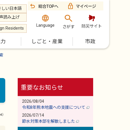
総合TOPへ
マイページ
さしい日本語
声読み上げ
Language
防災サイト
さがす
ign Residents
魅力
しごと・産業
市政
索
重要なお知らせ
2026/08/04
令和8年熊本地震への支援について
04）
2026/07/14
節水対策本部を解散しました