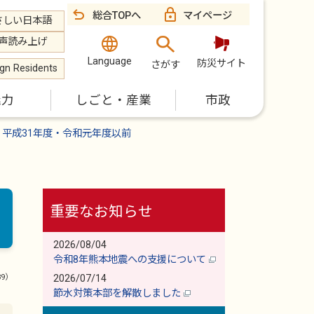
総合TOPへ
マイページ
さしい日本語
声読み上げ
Language
防災サイト
さがす
ign Residents
魅力
しごと・産業
市政
平成31年度・令和元年度以前
重要なお知らせ
2026/08/04
令和8年熊本地震への支援について
89）
2026/07/14
節水対策本部を解散しました