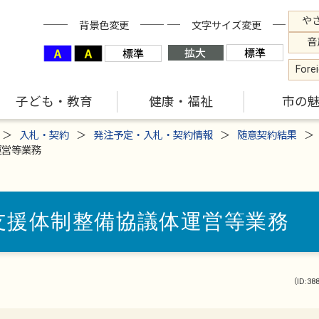
や
背景色変更
文字サイズ変更
音
Fore
子ども・教育
健康・福祉
市の
入札・契約
発注予定・入札・契約情報
随意契約結果
運営等業務
支援体制整備協議体運営等業務
（ID:38