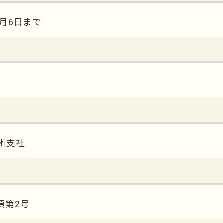
0月6日まで
州支社
項第2号