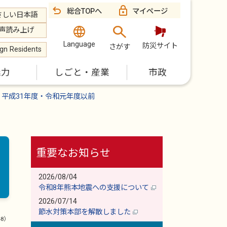
総合TOPへ
マイページ
さしい日本語
声読み上げ
Language
防災サイト
さがす
ign Residents
魅力
しごと・産業
市政
平成31年度・令和元年度以前
重要なお知らせ
2026/08/04
令和8年熊本地震への支援について
2026/07/14
節水対策本部を解散しました
48）