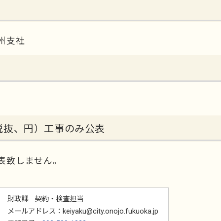
州支社
税抜、円）工事のみ公表
表致しません。
財政課 契約・検査担当
メールアドレス：keiyaku@city.onojo.fukuoka.jp