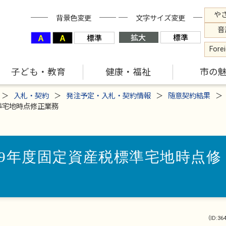
や
背景色変更
文字サイズ変更
音
Fore
子ども・教育
健康・福祉
市の
入札・契約
発注予定・入札・契約情報
随意契約結果
準宅地時点修正業務
9年度固定資産税標準宅地時点修
（ID:36