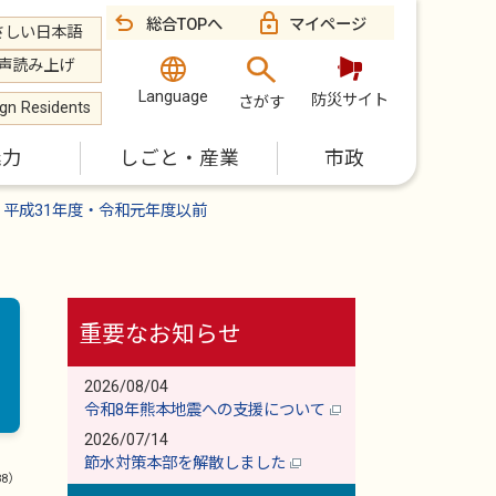
総合TOPへ
マイページ
さしい日本語
声読み上げ
Language
防災サイト
さがす
ign Residents
魅力
しごと・産業
市政
平成31年度・令和元年度以前
重要なお知らせ
2026/08/04
令和8年熊本地震への支援について
2026/07/14
節水対策本部を解散しました
88）