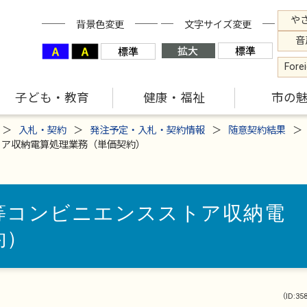
や
背景色変更
文字サイズ変更
音
Fore
子ども・教育
健康・福祉
市の
入札・契約
発注予定・入札・契約情報
随意契約結果
トア収納電算処理業務（単価契約）
等コンビニエンスストア収納電
約）
（ID:35