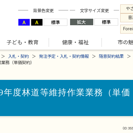
や
背景色変更
文字サイズ変更
音
Fore
子ども・教育
健康・福祉
市の
入札・契約
発注予定・入札・契約情報
随意契約結果
業業務（単価契約）
9年度林道等維持作業業務（単価
（ID:35