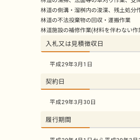
林道の清掃、法面等の草刈り作業、支
林道の側溝・溜桝内の浚渫、残土処分
林道の不法投棄物の回収・運搬作業
林道施設の補修作業(材料を伴わない作
入札又は見積徴収日
平成29年3月1日
契約日
平成29年3月30日
履行期間