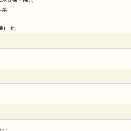
障木伐採・除去
作業
業) 他