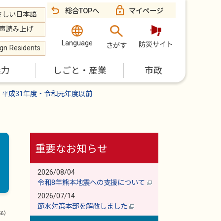
総合TOPへ
マイページ
さしい日本語
声読み上げ
Language
防災サイト
さがす
ign Residents
魅力
しごと・産業
市政
平成31年度・令和元年度以前
重要なお知らせ
2026/08/04
令和8年熊本地震への支援について
2026/07/14
節水対策本部を解散しました
56）