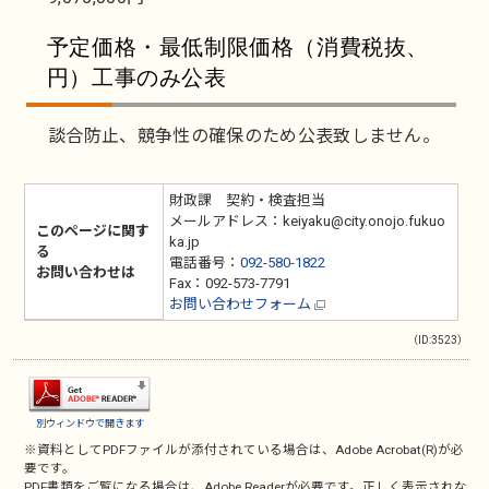
予定価格・最低制限価格（消費税抜、
円）工事のみ公表
談合防止、競争性の確保のため公表致しません。
財政課 契約・検査担当
メールアドレス：keiyaku@city.onojo.fukuo
このページに関す
ka.jp
る
電話番号：
092-580-1822
お問い合わせは
Fax：092-573-7791
お問い合わせフォーム
（ID:3523）
別ウィンドウで開きます
※資料としてPDFファイルが添付されている場合は、
Adobe Acrobat(R)
が必
要です。
PDF書類をご覧になる場合は、
Adobe Reader
が必要です。正しく表示されな