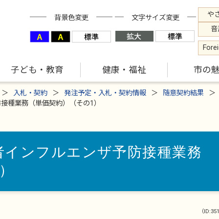
や
背景色変更
文字サイズ変更
音
Fore
子ども・教育
健康・福祉
市の
入札・契約
発注予定・入札・契約情報
随意契約結果
接種業務（単価契約）（その1）
者インフルエンザ予防接種業務
）
（ID:35