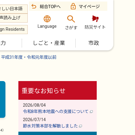
総合TOPへ
マイページ
さしい日本語
声読み上げ
Language
防災サイト
さがす
ign Residents
魅力
しごと・産業
市政
平成31年度・令和元年度以前
重要なお知らせ
2026/08/04
令和8年熊本地震への支援について
2026/07/14
節水対策本部を解散しました
14）