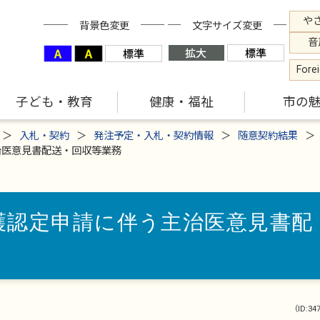
や
背景色変更
文字サイズ変更
音
Fore
子ども・教育
健康・福祉
市の
入札・契約
発注予定・入札・契約情報
随意契約結果
治医意見書配送・回収等業務
護認定申請に伴う主治医意見書配
（ID:34