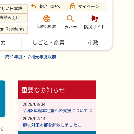
総合TOPへ
マイページ
さしい日本語
声読み上げ
Language
防災サイト
さがす
ign Residents
魅力
しごと・産業
市政
平成31年度・令和元年度以前
重要なお知らせ
2026/08/04
令和8年熊本地震への支援について
2026/07/14
節水対策本部を解散しました
72）