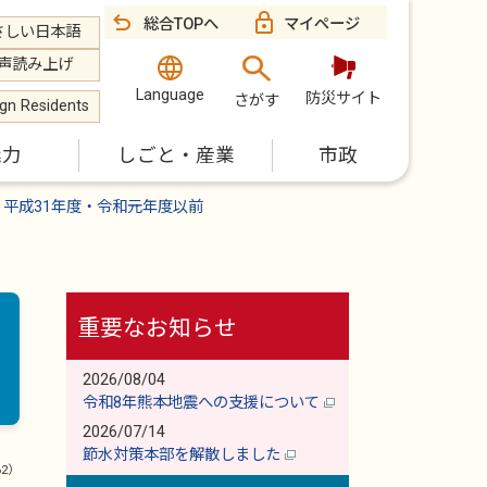
総合TOPへ
マイページ
さしい日本語
声読み上げ
Language
防災サイト
さがす
ign Residents
魅力
しごと・産業
市政
平成31年度・令和元年度以前
重要なお知らせ
2026/08/04
令和8年熊本地震への支援について
2026/07/14
節水対策本部を解散しました
62）