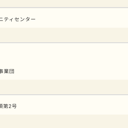
ニティセンター
事業団
項第2号