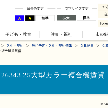
や
背景色変更
文字サイズ変更
音
Fore
子ども・教育
健康・福祉
市の
入札・契約
発注予定・入札・契約情報
入札結果
令
ラー複合機賃貸借
26343 25大型カラー複合機賃貸
（ID:34