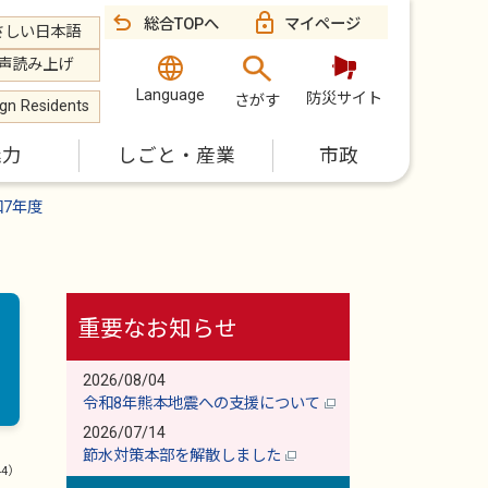
総合TOPへ
マイページ
さしい日本語
声読み上げ
Language
防災サイト
さがす
ign Residents
魅力
しごと・産業
市政
和7年度
重要なお知らせ
2026/08/04
令和8年熊本地震への支援について
2026/07/14
節水対策本部を解散しました
44）