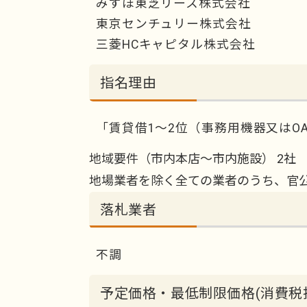
みずほ東芝リース株式会社
東京センチュリー株式会社
三菱HCキャピタル株式会社
指名理由
「賃貸借1～2位（事務用機器又はO
地域要件（市内本店～市内施設） 2社
地場業者を除く全ての業者のうち、官公
落札業者
不調
予定価格・最低制限価格(消費税