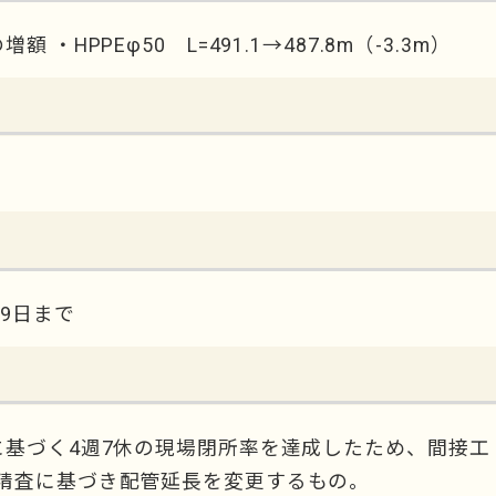
・HPPEφ50 L=491.1→487.8m（-3.3m）
1月29日まで
に基づく4週7休の現場閉所率を達成したため、間接工
地精査に基づき配管延長を変更するもの。