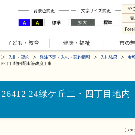
や
背景色変更
文字サイズ変更
音
Fore
子ども・教育
健康・福祉
市の
入札・契約
発注予定・入札・契約情報
入札結果
令
丘二・四丁目地内配水管改良工事
26412 24緑ケ丘二・四丁目地内
（ID:31