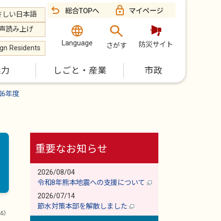
総合TOPへ
マイページ
さしい日本語
声読み上げ
Language
防災サイト
さがす
ign Residents
魅力
しごと・産業
市政
和6年度
重要なお知らせ
2026/08/04
令和8年熊本地震への支援について
2026/07/14
節水対策本部を解散しました
65）