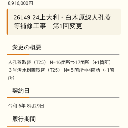
8,916,000円
26149 24上大利・白木原線人孔蓋
等補修工事 第1回変更
変更の概要
人孔蓋取替（T25） N=16箇所⇒17箇所（+1箇所）
３号汚水桝蓋取替（T25） N=５箇所⇒4箇所（-1箇
所）
契約日
令和 6年 8月29日
履行期間