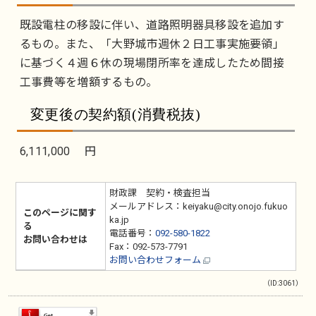
既設電柱の移設に伴い、道路照明器具移設を追加す
るもの。また、「大野城市週休２日工事実施要領」
に基づく４週６休の現場閉所率を達成したため間接
工事費等を増額するもの。
変更後の契約額(消費税抜)
6,111,000 円
財政課 契約・検査担当
メールアドレス：keiyaku@city.onojo.fukuo
このページに関す
ka.jp
る
電話番号：
092-580-1822
お問い合わせは
Fax：092-573-7791
お問い合わせフォーム
（ID:3061）