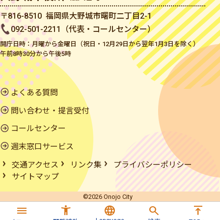
〒816-8510 福岡県大野城市曙町二丁目2-1
092-501-2211（代表・コールセンター）
開庁日時：月曜から金曜日（祝日・12月29日から翌年1月3日を除く）
午前8時30分から午後5時
よくある質問
問い合わせ・提言受付
コールセンター
週末窓口サービス
交通アクセス
リンク集
プライバシーポリシー
サイトマップ
©2026 Onojo City
menu
accessibility_new
language
search
vertical_align_top