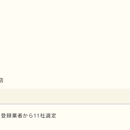
店
」登録業者から11社選定