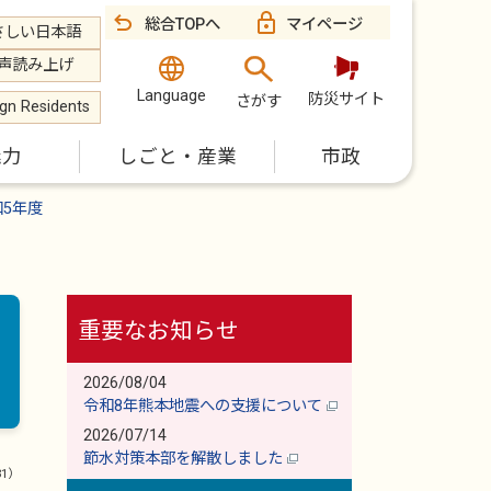
総合TOPへ
マイページ
さしい日本語
声読み上げ
Language
防災サイト
さがす
ign Residents
魅力
しごと・産業
市政
和5年度
重要なお知らせ
2026/08/04
令和8年熊本地震への支援について
2026/07/14
節水対策本部を解散しました
31）