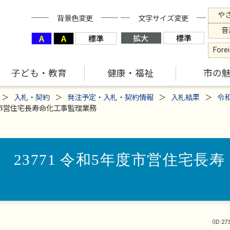
や
背景色変更
文字サイズ変更
音
Fore
子ども・教育
健康・福祉
市の
入札・契約
発注予定・入札・契約情報
入札結果
令
度市営住宅長寿命化工事監理業務
23771 令和5年度市営住宅長寿
（ID:27