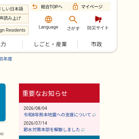
総合TOPへ
マイページ
さしい日本語
声読み上げ
Language
防災サイト
さがす
ign Residents
魅力
しごと・産業
市政
和5年度
重要なお知らせ
2026/08/04
令和8年熊本地震への支援について
2026/07/14
節水対策本部を解散しました
89）