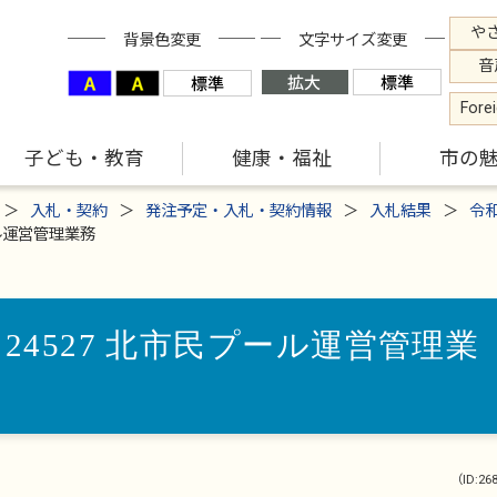
や
背景色変更
文字サイズ変更
音
Fore
子ども・教育
健康・福祉
市の
入札・契約
発注予定・入札・契約情報
入札結果
令
ール運営管理業務
24527 北市民プール運営管理業
（ID:26