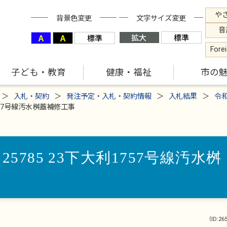
や
背景色変更
文字サイズ変更
音
Fore
子ども・教育
健康・福祉
市の
入札・契約
発注予定・入札・契約情報
入札結果
令
757号線汚水桝蓋補修工事
5785 23下大利1757号線汚水桝
（ID:26