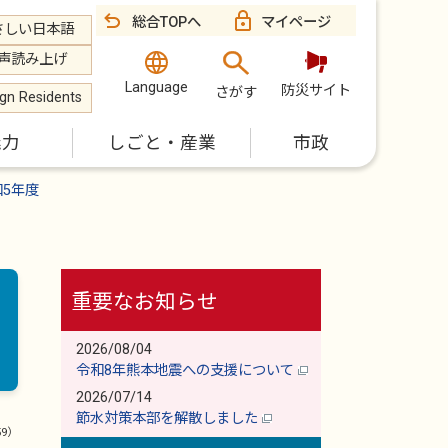
総合TOPへ
マイページ
さしい日本語
声読み上げ
Language
防災サイト
さがす
ign Residents
魅力
しごと・産業
市政
和5年度
重要なお知らせ
2026/08/04
令和8年熊本地震への支援について
2026/07/14
節水対策本部を解散しました
59）