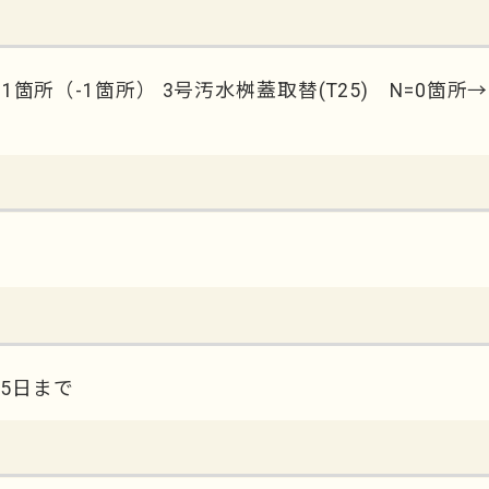
11箇所（-1箇所） 3号汚水桝蓋取替(T25) N=0箇所→
15日まで