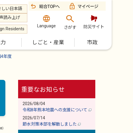
総合TOPへ
マイページ
さしい日本語
声読み上げ
Language
防災サイト
さがす
ign Residents
魅力
しごと・産業
市政
和4年度
重要なお知らせ
2026/08/04
令和8年熊本地震への支援について
2026/07/14
節水対策本部を解散しました
38）