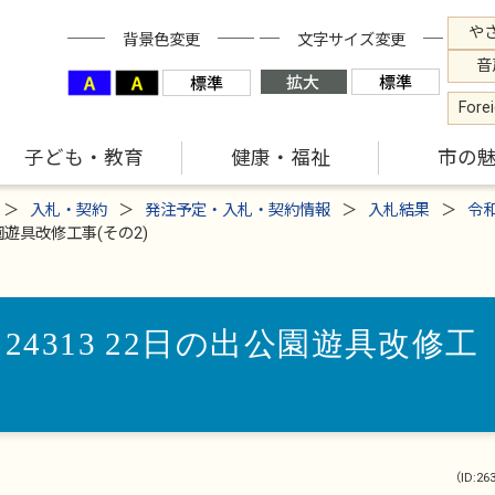
や
背景色変更
文字サイズ変更
音
Fore
子ども・教育
健康・福祉
市の
入札・契約
発注予定・入札・契約情報
入札結果
令
園遊具改修工事(その2)
24313 22日の出公園遊具改修工
（ID:26