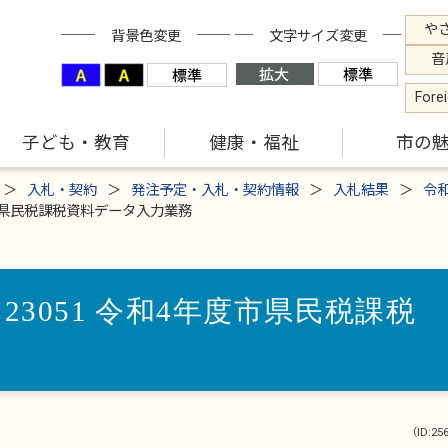
や
背景色変更
文字サイズ変更
音
Fore
子ども・教育
健康・福祉
市の
入札・契約
発注予定・入札・契約情報
入札結果
令
度市県民税課税資料データ入力業務
23051 令和4年度市県民税課税
（ID:25