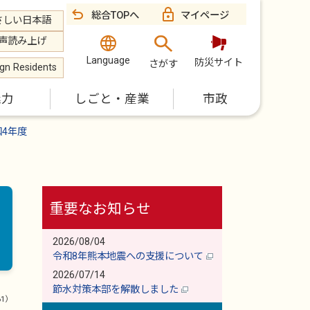
総合TOPへ
マイページ
さしい日本語
声読み上げ
Language
防災サイト
さがす
ign Residents
魅力
しごと・産業
市政
和4年度
重要なお知らせ
2026/08/04
令和8年熊本地震への支援について
2026/07/14
節水対策本部を解散しました
61）