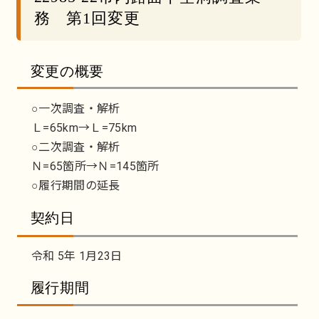
務 第1回変更
変更の概要
○一次調査・解析
Ｌ=65km→Ｌ=75km
○二次調査・解析
Ｎ=65箇所→Ｎ=145箇所
○履行期間の延長
契約日
令和 5年 1月23日
履行期間