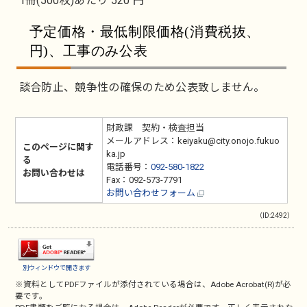
1冊(500枚)あたり 520 円
予定価格・最低制限価格(消費税抜、
円)、工事のみ公表
談合防止、競争性の確保のため公表致しません。
財政課 契約・検査担当
メールアドレス：keiyaku@city.onojo.fukuo
このページに関す
ka.jp
る
電話番号：
092-580-1822
お問い合わせは
Fax：092-573-7791
お問い合わせフォーム
（ID:2492）
別ウィンドウで開きます
※資料としてPDFファイルが添付されている場合は、
Adobe Acrobat(R)
が必
要です。