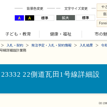
や
背景色変更
文字サイズ変更
音
Fore
子ども・教育
健康・福祉
市の
入札・契約
発注予定・入札・契約情報
入札結果
令
田1号線詳細設計業務
23332 22側道瓦田1号線詳細設
（ID:23