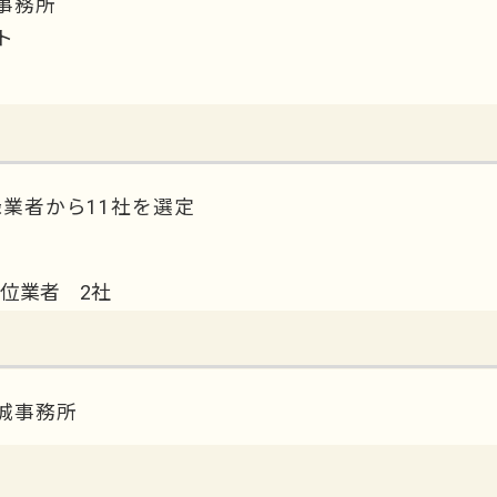
事務所
ト
録業者から11社を選定
位業者 2社
城事務所