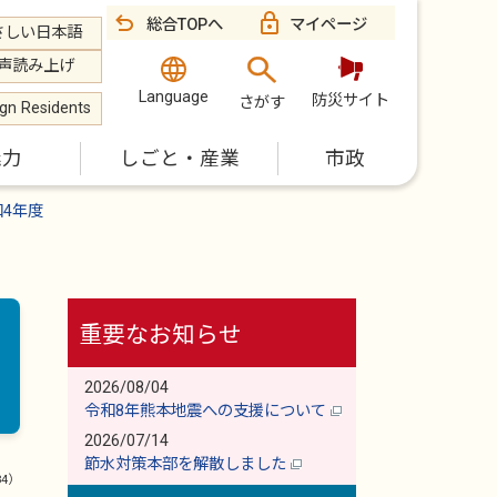
総合TOPへ
マイページ
さしい日本語
声読み上げ
Language
防災サイト
さがす
ign Residents
魅力
しごと・産業
市政
和4年度
重要なお知らせ
2026/08/04
令和8年熊本地震への支援について
2026/07/14
節水対策本部を解散しました
84）