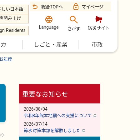
総合TOPへ
マイページ
さしい日本語
声読み上げ
Language
防災サイト
さがす
ign Residents
魅力
しごと・産業
市政
和3年度
重要なお知らせ
2026/08/04
令和8年熊本地震への支援について
2026/07/14
節水対策本部を解散しました
28）