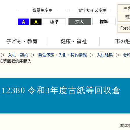
や
背景色変更
文字サイズ変更
音
Fore
子ども・教育
健康・福祉
市の
入札・契約
発注予定・入札・契約情報
入札結果
令
古紙等回収倉庫購入
12380 令和3年度古紙等回収倉
（ID:23