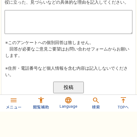
menu
accessibility_new
language
search
vertical_align_top
Language
メニュー
閲覧補助
検索
TOPへ
ページの先頭へ
ホーム
分類から探す
しごと・産業
入札・契約
発注予定・入札・契約情報
入札情報・結果検索
入札情報／令和3年度 21量水器取替業務（C工区）