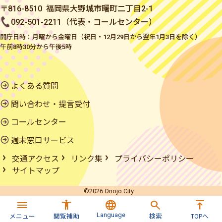
〒816-8510 福岡県大野城市曙町二丁目2-1
092-501-2211（代表・コールセンター）
開庁日時：月曜から金曜日（祝日・12月29日から翌年1月3日を除く）
午前8時30分から午後5時
よくある質問
問い合わせ・提言受付
コールセンター
週末窓口サービス
交通アクセス
リンク集
プライバシーポリシー
サイトマップ
©2026 Onojo City
menu
accessibility_new
language
search
vertical_align_top
Language
メニュー
閲覧補助
検索
TOPへ