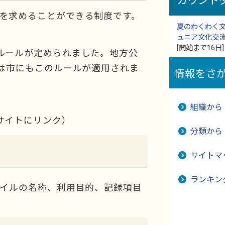
カウント
を求めることができる制度です。
夏のわくわく
ュニア文化交
[開始まで16日]
ルールが定められました。地方公
らは市にもこのルールが適用されま
情報をさ
組織から
サイトにリンク）
分類から
サイトマ
ランキン
ァイルの名称、利用目的、記録項目