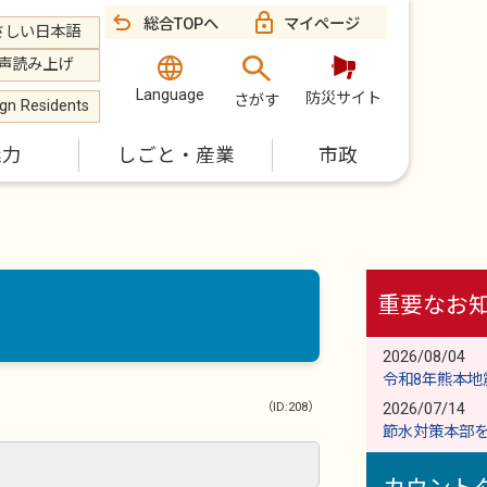
総合TOPへ
マイページ
さしい日本語
声読み上げ
Language
防災サイト
さがす
ign Residents
魅力
しごと・産業
市政
重要なお
2026/08/04
令和8年熊本
（ID:208）
2026/07/14
節水対策本部