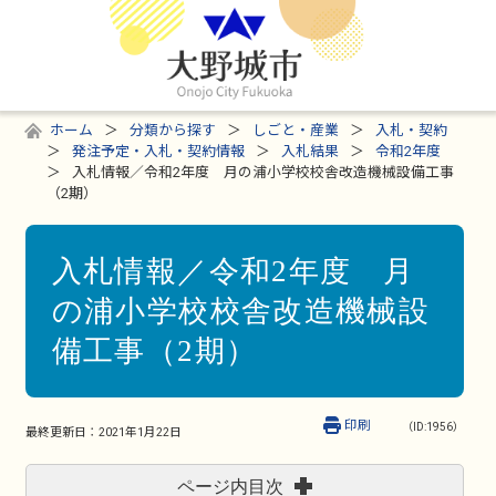
ホーム
分類から探す
しごと・産業
入札・契約
発注予定・入札・契約情報
入札結果
令和2年度
入札情報／令和2年度 月の浦小学校校舎改造機械設備工事
（2期）
入札情報／令和2年度 月
の浦小学校校舎改造機械設
備工事（2期）
印刷
（ID:1956）
最終更新日：
2021年1月22日
ページ内目次