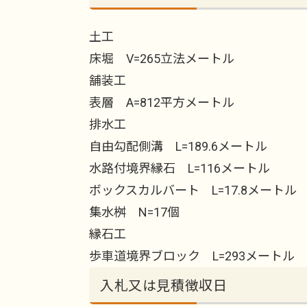
土工
床堀 V=265立法メートル
舗装工
表層 A=812平方メートル
排水工
自由勾配側溝 L=189.6メートル
水路付境界縁石 L=116メートル
ボックスカルバート L=17.8メートル
集水桝 N=17個
縁石工
歩車道境界ブロック L=293メートル
入札又は見積徴収日