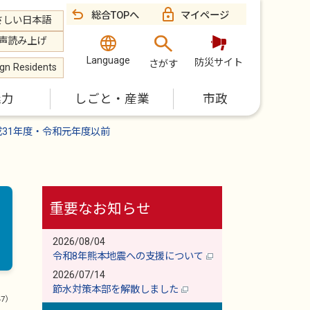
総合TOPへ
マイページ
さしい日本語
声読み上げ
Language
防災サイト
さがす
ign Residents
魅力
しごと・産業
市政
成31年度・令和元年度以前
重要なお知らせ
2026/08/04
令和8年熊本地震への支援について
2026/07/14
節水対策本部を解散しました
47）