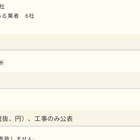
社
る業者 6社
所
税抜、円）、工事のみ公表
表致しません。