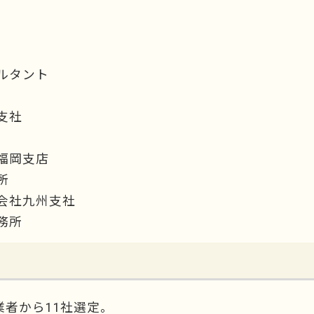
ルタント
支社
福岡支店
所
会社九州支社
務所
者から11社選定。