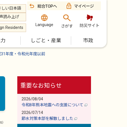
総合TOPへ
マイページ
さしい日本語
声読み上げ
Language
防災サイト
さがす
ign Residents
魅力
しごと・産業
市政
成31年度・令和元年度以前
重要なお知らせ
2026/08/04
令和8年熊本地震への支援について
2026/07/14
節水対策本部を解散しました
85）