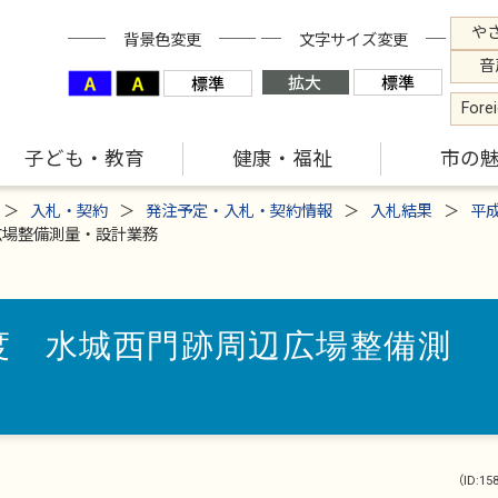
や
背景色変更
文字サイズ変更
音
Fore
子ども・教育
健康・福祉
市の
入札・契約
発注予定・入札・契約情報
入札結果
平
広場整備測量・設計業務
度 水城西門跡周辺広場整備測
（ID:15