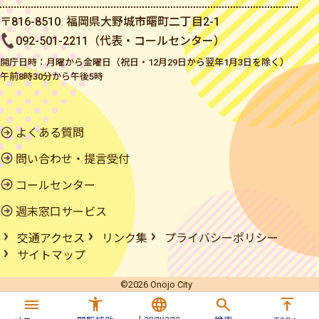
〒816-8510 福岡県大野城市曙町二丁目2-1
092-501-2211（代表・コールセンター）
開庁日時：月曜から金曜日（祝日・12月29日から翌年1月3日を除く）
午前8時30分から午後5時
よくある質問
問い合わせ・提言受付
コールセンター
週末窓口サービス
交通アクセス
リンク集
プライバシーポリシー
サイトマップ
©2026 Onojo City
menu
accessibility_new
language
search
vertical_align_top
Language