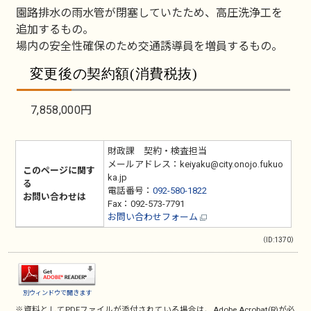
園路排水の雨水管が閉塞していたため、高圧洗浄工を
追加するもの。
場内の安全性確保のため交通誘導員を増員するもの。
変更後の契約額(消費税抜)
7,858,000円
財政課 契約・検査担当
メールアドレス：keiyaku@city.onojo.fukuo
このページに関す
ka.jp
る
電話番号：
092-580-1822
お問い合わせは
Fax：092-573-7791
お問い合わせフォーム
（ID:1370）
別ウィンドウで開きます
※資料としてPDFファイルが添付されている場合は、
Adobe Acrobat(R)
が必