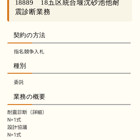
18889 18五区統合堰沈砂池他耐
震診断業務
契約の方法
指名競争入札
種別
委託
業務の概要
耐震診断（詳細）
N=1式
設計協議
N=1式